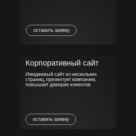
Смотреть
оставить заявку
Корпоративный сайт
Имиджевый сайт из нескольких
страниц, презентует компанию,
повышает доверие клиентов
КОРПОРАТИВНЫЙ САЙТ
оставить заявку
МЕБЕЛИ НА ЗАКАЗ
Задачей в этом проекте было сделать полный
редизайн сайта, с целью увеличения конверсии,