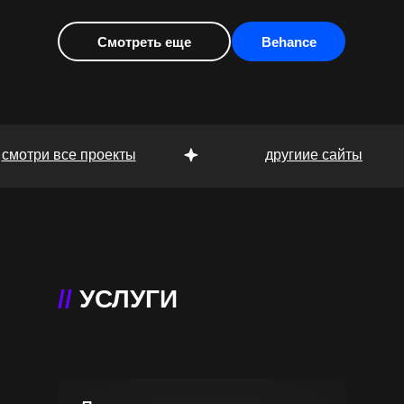
Смотреть еще
Behance
смотри все проекты
другиие сайты
ЛЕНДИНГ ДЛЯ
ТУРАГЕНСТВА
В этом проекте требовалось создать сайт для
//
УСЛУГИ
туров по Пермскому краю, раскрыть
информацию о компании, и ее турах
Смотреть