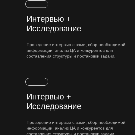
Навигация
Интервью +
Обо
мне
Исследование
Услуги
Портфолио
FAQ
Проведение интервью с вами, сбор необходимой
информации, анализ ЦА и конкурентов для
Процесс
работы
составления структуры и постановки задачи.
На связи
Пн-пт, 10:00-18:00
UTC+5
Политика
конфиденциальности
*meta, запрещённая в РФ организация
Интервью +
Исследование
Проведение интервью с вами, сбор необходимой
информации, анализ ЦА и конкурентов для
составления структуры и постановки задачи.