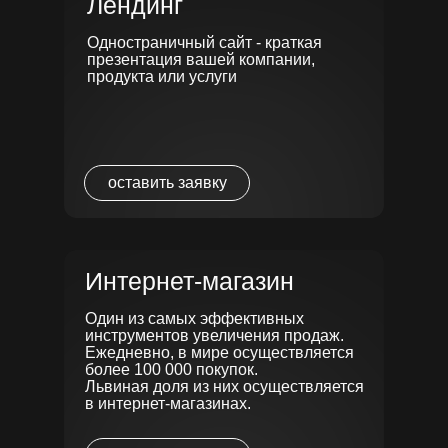
Лендинг
Одностраничный сайт - краткая
презентация вашей компании,
продукта или услуги
Аудит
сайта
оставить заявку
//Только верстка
Интернет-магазин
ИНТЕРНЕТ МАГАЗИН
Один из самых эффективных
ЧАЙ С МОЛОКОМ
инструментов увеличения продаж.
Ежедневно, в мире осуществляется
Задачей в этом проекте было сделать полный
более 100 000 покупок.
редизайн сайта, с целью увеличения конверсии,
Львиная доля из них осуществляется
а так же для более удобного управления
в интернет-магазинах.
заявками