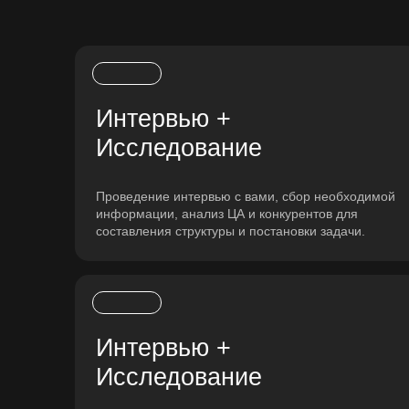
Интервью +
RE
:DESIGN
Исследование
FINALLY...
Сайт пока приостановил свою работу, по
Проведение интервью с вами, сбор необходимой
причине
обновления и верстки
нового
информации, анализ ЦА и конкурентов для
дизайна :)
составления структуры и постановки задачи.
Ниже ссылки на портфолио на других
площадках, и способы связаться
Behance
Интервью +
Исследование
Telegram