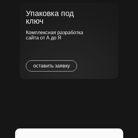
а так же для более удобного управления
заявками
Упаковка под
ключ
Смотреть
Комплексная разработка
сайта от А до Я
оставить заявку