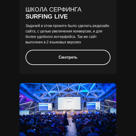
ДИЗАЙНА,
ШКОЛА СЕРФИНГА
А РАЗРАБАТЫВАЮ
SURFING LIVE
ИНСТРУМЕНТ
Задачей в этом проекте было сделать редизайн
ДЛЯ ВАШЕГО БИЗНЕСА
сайта, с целью увеличения конверсии, и для
более удобного интерфейса. Так же сайт
Конечно сайт должен выглядеть красиво, но самое
выполнен в 2 языковых версиях
главное,
чтобы он был эффективным
Смотреть